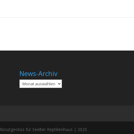
News-Archiv
Archiv
boutgeckos für Seelter Reptilienhuus | 2025