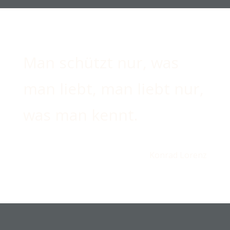
Man schützt nur, was
man liebt, man liebt nur,
was man kennt.
Konrad Lorenz