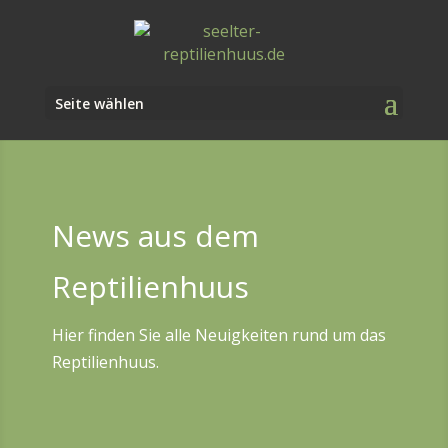
Seite wählen
News aus dem
Reptilienhuus
Hier finden Sie alle Neuigkeiten rund um das
Reptilienhuus.