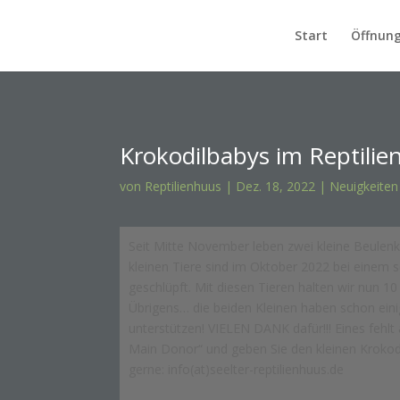
Start
Öffnung
Krokodilbabys im Reptili
von
Reptilienhuus
|
Dez. 18, 2022
|
Neuigkeiten
Seit Mitte November leben zwei kleine Beulen
kleinen Tiere sind im Oktober 2022 bei einem s
geschlüpft. Mit diesen Tieren halten wir nun 10
Übrigens… die beiden Kleinen haben schon eini
unterstützen! VIELEN DANK dafür!!! Eines fehl
Main Donor“ und geben Sie den kleinen Krokod
gerne: info(at)seelter-reptilienhuus.de