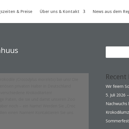
szeiten & Preise
Über uns & Kontakt
News aus dem Rep
enhuus
Recent 
krokodile
(Crocodylus moreletii)
bei uns! Die
eriösen privaten Halter in Deutschland
Wir feiern 
 verschiedene Krokodilarten!
5. Juli 2026
ge Paten, die sie und damit unseren Zoo
Nachwuchs b
t aber noch – ein Name! Werden Sie „Croc
Krokodilum
ilen einen Namen! Kontaktieren Sie uns
Sommerfest