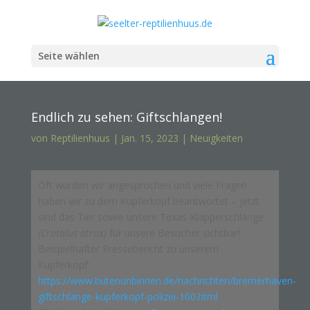
Seite wählen
Endlich zu sehen: Giftschlangen!
von
Reptilienhuus
|
Jan. 15, 2023
|
Neuigkeiten
Oft wurden wir angesprochen und viele Fragen
haben wir zu dem Kupferkopf beantwortet – jetzt
sind das Tier sowie unsere Texas-Klapperschlange
(Crotalus atrox)
für unsere Besucher sichtbar!
Beispielhafter Pressebericht zu unserem
Kupferkopf:
https://www.butenunbinnen.de/nachrichten/bremerhaven-
giftschlange-kupferkopf-polizei-100.html