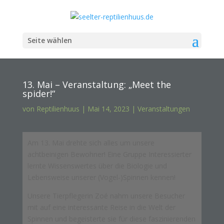
Seite wählen
13. Mai – Veranstaltung: „Meet the
spider!“
von
Reptilienhuus
|
Mai 14, 2023
|
Veranstaltungen
Am 13. Mai drehte sich alles um unsere
achtbeinigen Bewohner! Eine Gruppe Interessierter
lernte Wissenswertes über die Biologie und
Lebensweise unserer (Vogel-)Spinnen kennen!
Unsere Tierpflegerin Zoé nahm unsere Besucher
mit auf eine interessante Reise in die Welt der
Spinnen und begeisterte sie für diese faszinierenden